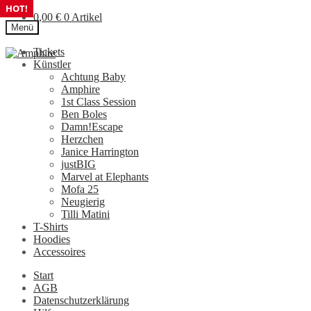
HOT!
HOT!
HOT!
0,00
€
0 Artikel
Menü
Tickets
Zur
Zum
Künstler
Navigation
Inhalt
Achtung Baby
springen
springen
Amphire
1st Class Session
Ben Boles
Damn!Escape
Herzchen
Janice Harrington
justBIG
Marvel at Elephants
Mofa 25
Neugierig
Tilli Matini
T-Shirts
Hoodies
Accessoires
Start
AGB
Datenschutzerklärung