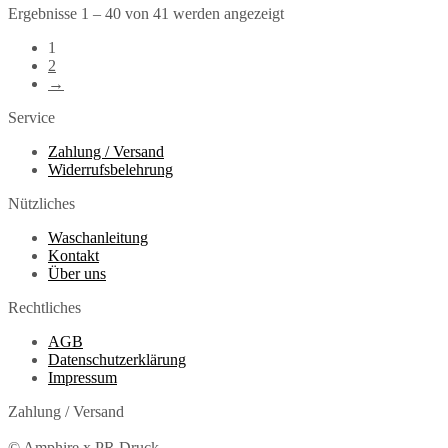
der
auf
weist
Ergebnisse 1 – 40 von 41 werden angezeigt
weist
Produktseite
der
mehrere
mehrere
gewählt
Produktseite
Varianten
1
Varianten
werden
gewählt
auf.
2
auf.
werden
Die
→
Die
Optionen
Optionen
Service
können
können
auf
auf
Zahlung / Versand
der
der
Widerrufsbelehrung
Produktseite
Produktseite
gewählt
gewählt
Nützliches
werden
werden
Waschanleitung
Kontakt
Über uns
Rechtliches
AGB
Datenschutzerklärung
Impressum
Zahlung / Versand
© Amphire x PR Druck