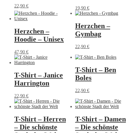
Optionen
Optionen
22,90
€
19,90
€
können
können
Dieses
Dieses
auf
auf
Produkt
Produkt
der
der
weist
weist
Herzchen –
Produktseite
Produktseite
mehrere
mehrere
Herzchen –
gewählt
gewählt
Varianten
Gymbag
Varianten
werden
werden
auf.
Hoodie – Unisex
auf.
Die
Die
22,90
€
Optionen
Optionen
47,90
€
können
können
Dieses
auf
auf
Produkt
der
der
weist
T-Shirt – Ben
Produktseite
Produktseite
mehrere
T-Shirt – Janice
gewählt
Boles
gewählt
Varianten
werden
Harrington
werden
auf.
Die
22,90
€
Optionen
Dieses
22,90
€
können
Dieses
Produkt
auf
Produkt
weist
der
weist
mehrere
Produktseite
mehrere
Varianten
T-Shirt – Herren
T-Shirt – Damen
gewählt
Varianten
auf.
– Die schönste
– Die schönste
werden
auf.
Die
Die
Optionen