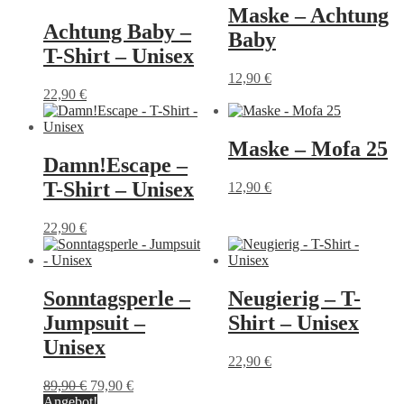
weist
Maske – Achtung
gewählt
gewählt
mehrere
Achtung Baby –
werden
werden
Baby
Varianten
T-Shirt – Unisex
auf.
Die
12,90
€
Optionen
22,90
€
können
Dieses
auf
Produkt
der
weist
Maske – Mofa 25
Produktseite
mehrere
Damn!Escape –
gewählt
Varianten
T-Shirt – Unisex
12,90
€
werden
auf.
Die
Optionen
22,90
€
können
Dieses
auf
Produkt
der
weist
Produktseite
mehrere
Sonntagsperle –
Neugierig – T-
gewählt
Varianten
Jumpsuit –
Shirt – Unisex
werden
auf.
Die
Unisex
Optionen
22,90
€
können
Dieses
Ursprünglicher
Aktueller
89,90
€
79,90
€
auf
Produkt
Preis
Dieses
Preis
Angebot!