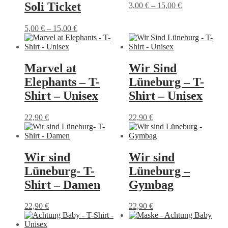
Soli Ticket
3,00
€
–
15,00
€
Dieses
Produkt
5,00
€
–
15,00
€
weist
Dieses
mehrere
Produkt
Varianten
weist
auf.
mehrere
Marvel at
Wir Sind
Die
Varianten
Optionen
Elephants – T-
Lüneburg – T-
auf.
können
Die
Shirt – Unisex
Shirt – Unisex
auf
Optionen
der
können
Produktseite
22,90
€
22,90
€
auf
gewählt
Dieses
Dieses
der
werden
Produkt
Produkt
Produktseite
weist
weist
gewählt
mehrere
mehrere
Wir sind
Wir sind
werden
Varianten
Varianten
Lüneburg- T-
Lüneburg –
auf.
auf.
Die
Die
Shirt – Damen
Gymbag
Optionen
Optionen
können
können
22,90
€
22,90
€
auf
auf
Dieses
der
der
Produkt
Produktseite
Produktseite