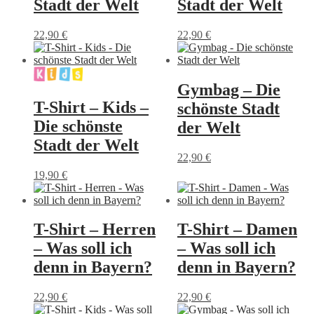
Stadt der Welt
Stadt der Welt
Optionen
können
können
auf
22,90
€
22,90
€
auf
der
Dieses
Dieses
der
Produktseite
Produkt
Produkt
Produktseite
gewählt
weist
weist
gewählt
werden
mehrere
mehrere
Gymbag – Die
werden
Varianten
Varianten
T-Shirt – Kids –
schönste Stadt
auf.
auf.
Die
Die
Die schönste
der Welt
Optionen
Optionen
Stadt der Welt
können
können
22,90
€
auf
auf
Dieses
der
der
19,90
€
Produkt
Produktseite
Produktseite
Dieses
weist
gewählt
gewählt
Produkt
mehrere
werden
werden
weist
Varianten
mehrere
T-Shirt – Herren
T-Shirt – Damen
auf.
Varianten
Die
– Was soll ich
– Was soll ich
auf.
Optionen
Die
denn in Bayern?
denn in Bayern?
können
Optionen
auf
können
der
22,90
€
22,90
€
auf
Produktseite
Dieses
Dieses
der